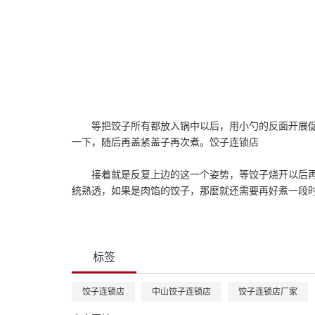
等把饺子所有都放入锅中以后，用小勺的反面开展
一下，随后再盖紧盖子再次煮。饺子连锁店
接着就是反复上边的这一个姿势，等饺子烧开以后
统熟透，如果是肉馅的饺子，那麼就还需要再好煮一段
标签
饺子连锁店
中山饺子连锁店
饺子连锁店厂家