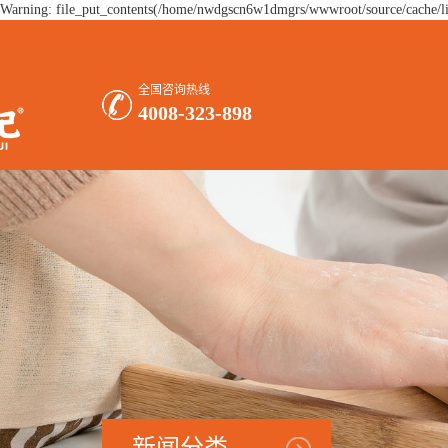
Warning: file_put_contents(/home/nwdgscn6w1dmgrs/wwwroot/source/cache/lic
全国咨询热线
4008-323-898