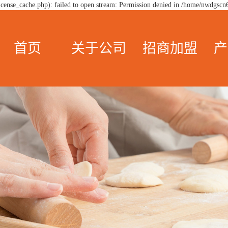
ense_cache.php): failed to open stream: Permission denied in /home/nwdgscn
首页
关于公司
招商加盟
产