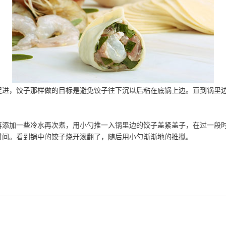
促进，饺子那样做的目标是避免饺子往下沉以后粘在底锅上边。直到锅里
再添加一些冷水再次煮，用小勺推一入锅里边的饺子盖紧盖子，在过一段
时间。看到锅中的饺子烧开滚翻了，随后用小勺渐渐地的推搅。